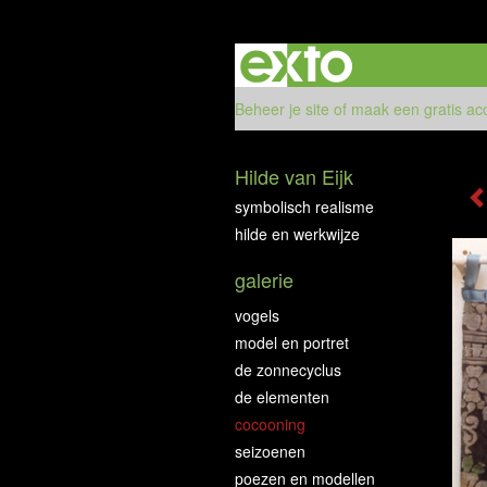
Beheer je site
of
maak een gratis ac
Hilde van Eijk
symbolisch realisme
hilde en werkwijze
galerie
vogels
model en portret
de zonnecyclus
de elementen
cocooning
seizoenen
poezen en modellen