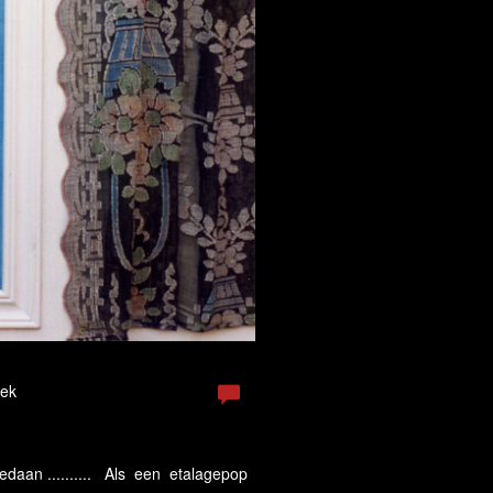
oek
an .......... Als een etalagepop