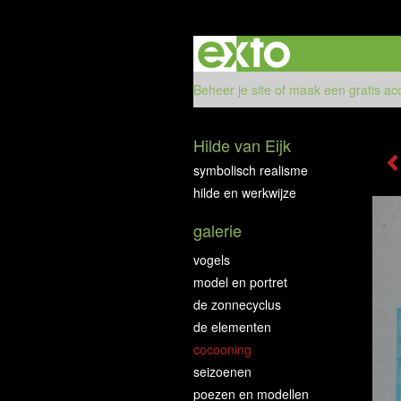
Beheer je site
of
maak een gratis ac
Hilde van Eijk
symbolisch realisme
hilde en werkwijze
galerie
vogels
model en portret
de zonnecyclus
de elementen
cocooning
seizoenen
poezen en modellen