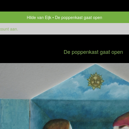
Hilde van Eijk
De poppenkast gaat open
count aan
.
De poppenkast gaat open