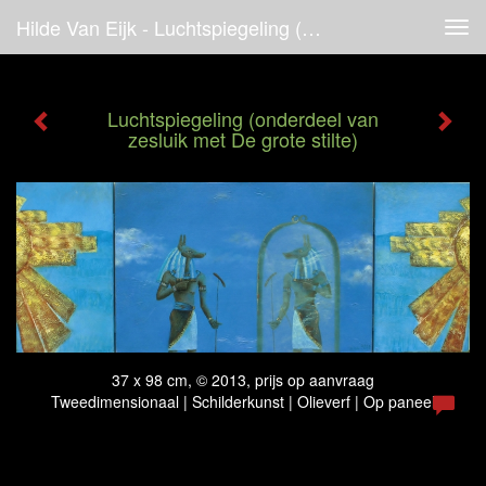
Hilde Van Eijk - Luchtspiegeling (onderdeel Van Zesluik Met De Grote Stilte)
Tog
navi
Luchtspiegeling (onderdeel van
zesluik met De grote stilte)
37 x 98 cm, © 2013, prijs op aanvraag
Tweedimensionaal | Schilderkunst | Olieverf | Op paneel