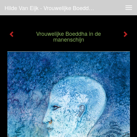
Hilde Van Eijk - Vrouwelijke Boeddha In De Manenschijn
Tog
navi
Vrouwelijke Boeddha in de
manenschijn